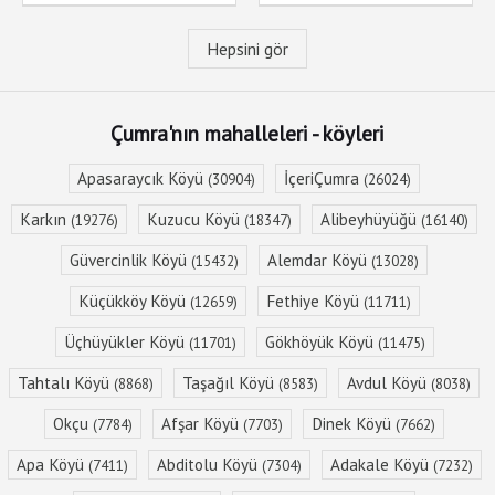
Hepsini gör
Çumra'nın mahalleleri - köyleri
Apasaraycık Köyü
İçeriÇumra
(30904)
(26024)
Karkın
Kuzucu Köyü
Alibeyhüyüğü
(19276)
(18347)
(16140)
Güvercinlik Köyü
Alemdar Köyü
(15432)
(13028)
Küçükköy Köyü
Fethiye Köyü
(12659)
(11711)
Üçhüyükler Köyü
Gökhöyük Köyü
(11701)
(11475)
Tahtalı Köyü
Taşağıl Köyü
Avdul Köyü
(8868)
(8583)
(8038)
Okçu
Afşar Köyü
Dinek Köyü
(7784)
(7703)
(7662)
Apa Köyü
Abditolu Köyü
Adakale Köyü
(7411)
(7304)
(7232)