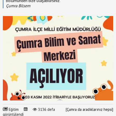
bölümünden bize ulaşabilirsiniz.
Reklam
Çumra Bilsem
Çumra'da
Okullar
Çumra
Hava
Durumu
Çumra
Sağlık
Ocakları
Çumra'da
Bugün
Nöbetçi
Eczane
Eğitim
3136 defa
[Çumra da aradıklarınız hepsi]
görüntülendi