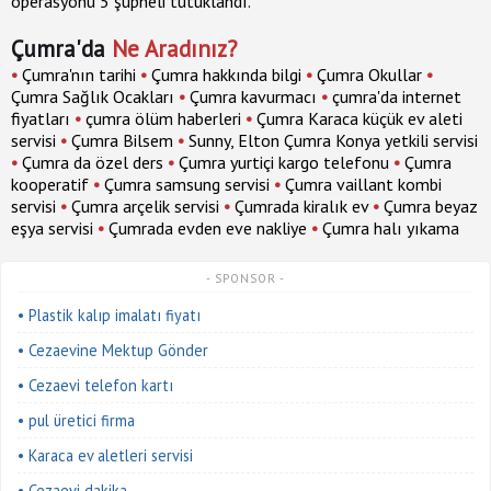
operasyonu 5 şüpheli tutuklandı.
Çumra'da
Ne Aradınız?
•
Çumra'nın tarihi
•
Çumra hakkında bilgi
•
Çumra Okullar
•
Çumra Sağlık Ocakları
•
Çumra kavurmacı
•
çumra'da internet
fiyatları
•
çumra ölüm haberleri
•
Çumra Karaca küçük ev aleti
servisi
•
Çumra Bilsem
•
Sunny, Elton Çumra Konya yetkili servisi
•
Çumra da özel ders
•
Çumra yurtiçi kargo telefonu
•
Çumra
kooperatif
•
Çumra samsung servisi
•
Çumra vaillant kombi
servisi
•
Çumra arçelik servisi
•
Çumrada kiralık ev
•
Çumra beyaz
eşya servisi
•
Çumrada evden eve nakliye
•
Çumra halı yıkama
- SPONSOR -
• Plastik kalıp imalatı fiyatı
• Cezaevine Mektup Gönder
• Cezaevi telefon kartı
• pul üretici firma
• Karaca ev aletleri servisi
• Cezaevi dakika