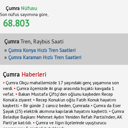
Çumra
Nüfusu
Son nüfus sayımına göre,
68.803
Çumra
Tren, Raybüs Saati
»
Çumra Konya Hızlı Tren Saatleri
»
Çumra Karaman Hızlı Tren Saatleri
Çumra
Haberleri
•
Çumra Okçu mahallemizde 17 yaşındaki genç yaşamına son
verdi.
•
Çumra ilçemizde iki grup arasında bıçaklı kavgada 1
vefat.
•
Bakan Mustafa Çiftçi’den oğlunu kaybeden Recep
Konuk’a ziyaret
•
Recep Konuk’un oğlu Fatih Konuk hayatını
kaybetti.
•
Bir günde 2 cansız beden, Çumrada
•
Çumra da Eser
Şayak (25) elektrik akımına kapılarak hayatını kaybetti.
•
Çumra
Belediye Başkanı Mehmet Aydın Yeniden Refah Partisi'nden, AK
Parti'ye katıldı.
•
Çumra ve Ilgın ilçelerinde uyuşturucu