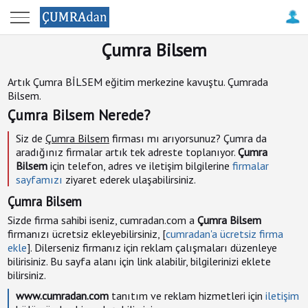
Anasayfa
Çumra Bilsem
Çumra
Haberleri
Artık Çumra BİLSEM eğitim merkezine kavuştu. Çumrada
Bilsem.
Çatalhöyük
Çumra Bilsem Nerede?
Antik
Siz de
Çumra Bilsem
firması mı arıyorsunuz? Çumra da
Kenti
aradığınız firmalar artık tek adreste toplanıyor.
Çumra
Bilsem
için telefon, adres ve iletişim bilgilerine
firmalar
Firma
sayfamızı
ziyaret ederek ulaşabilirsiniz.
Rehberi
Çumra Bilsem
Sizde firma sahibi iseniz, cumradan.com a
Çumra Bilsem
Resimler
firmanızı ücretsiz ekleyebilirsiniz, [
cumradan'a ücretsiz firma
ile
ekle
]. Dilerseniz firmanız için reklam çalışmaları düzenleye
Çumra
bilirisiniz. Bu sayfa alanı için link alabilir, bilgilerinizi eklete
bilirsiniz.
Tanıtım
www.cumradan.com
tanıtım ve reklam hizmetleri için
iletişim
-