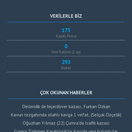
VERİLERLE BİZ
175
Kayıtlı Firma
0
Yeni Katılım (1 ay)
293
Haber
ÇOK OKUNAN HABERLER
Dinlendik de biçerdöver kazası, Furkan Özkan
Kavun tezgahında silahlı kavga 1 vefat, (Selçuk Özçelik)
Oğuzhan Yılmaz (22) Çumra'da trafik kazası
Çumra Türkmen Karahöyük'te Kazıda yeni buluntular