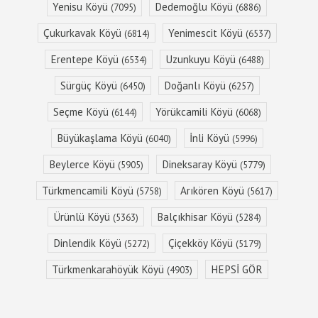
Yenisu Köyü
Dedemoğlu Köyü
(7095)
(6886)
Çukurkavak Köyü
Yenimescit Köyü
(6814)
(6537)
Erentepe Köyü
Uzunkuyu Köyü
(6534)
(6488)
Sürgüç Köyü
Doğanlı Köyü
(6450)
(6257)
Seçme Köyü
Yörükcamili Köyü
(6144)
(6068)
Büyükaşlama Köyü
İnli Köyü
(6040)
(5996)
Beylerce Köyü
Dineksaray Köyü
(5905)
(5779)
Türkmencamili Köyü
Arıkören Köyü
(5758)
(5617)
Ürünlü Köyü
Balçıkhisar Köyü
(5363)
(5284)
Dinlendik Köyü
Çiçekköy Köyü
(5272)
(5179)
Türkmenkarahöyük Köyü
HEPSİ GÖR
(4903)