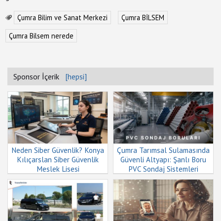
İletişim
&
Çumra Bilim ve Sanat Merkezi
Çumra BİLSEM
Yardım
Çumra Bilsem nerede
+
Firma
Ekle
Sponsor İçerik
[hepsi]
Neden Siber Güvenlik? Konya
Çumra Tarımsal Sulamasında
Kılıçarslan Siber Güvenlik
Güvenli Altyapı: Şanlı Boru
Meslek Lisesi
PVC Sondaj Sistemleri