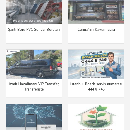
Şanlı Boru PVC Sondaj Boruları
Çumra'nın Kavurmacısı
İzmir Havalimanı VIP Transfer,
İstanbul Bosch servis numarası
Transferiste
444 8 746