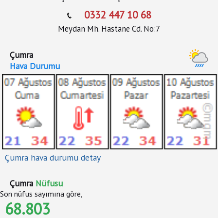
0332 447 10 68
Meydan Mh. Hastane Cd. No:7
Çumra
Hava Durumu
Çumra hava durumu detay
Çumra
Nüfusu
Son nüfus sayımına göre,
68.803