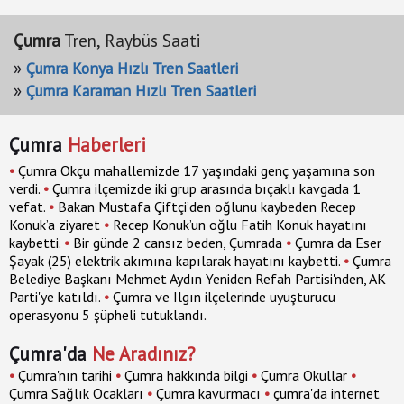
Çumra
Tren, Raybüs Saati
»
Çumra Konya Hızlı Tren Saatleri
»
Çumra Karaman Hızlı Tren Saatleri
Çumra
Haberleri
•
Çumra Okçu mahallemizde 17 yaşındaki genç yaşamına son
verdi.
•
Çumra ilçemizde iki grup arasında bıçaklı kavgada 1
vefat.
•
Bakan Mustafa Çiftçi’den oğlunu kaybeden Recep
Konuk’a ziyaret
•
Recep Konuk’un oğlu Fatih Konuk hayatını
kaybetti.
•
Bir günde 2 cansız beden, Çumrada
•
Çumra da Eser
Şayak (25) elektrik akımına kapılarak hayatını kaybetti.
•
Çumra
Belediye Başkanı Mehmet Aydın Yeniden Refah Partisi'nden, AK
Parti'ye katıldı.
•
Çumra ve Ilgın ilçelerinde uyuşturucu
operasyonu 5 şüpheli tutuklandı.
Çumra'da
Ne Aradınız?
•
Çumra'nın tarihi
•
Çumra hakkında bilgi
•
Çumra Okullar
•
Çumra Sağlık Ocakları
•
Çumra kavurmacı
•
çumra'da internet