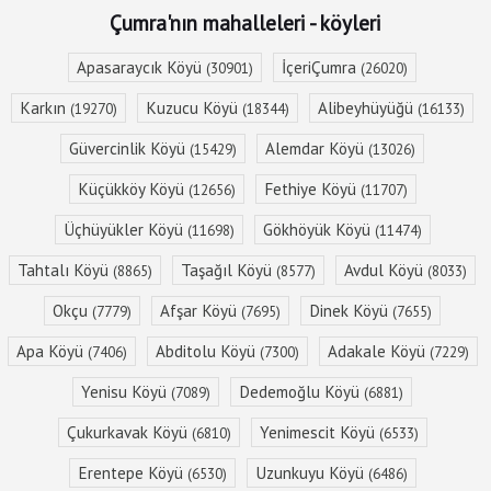
Çumra'nın mahalleleri - köyleri
Apasaraycık Köyü
İçeriÇumra
(30901)
(26020)
Karkın
Kuzucu Köyü
Alibeyhüyüğü
(19270)
(18344)
(16133)
Güvercinlik Köyü
Alemdar Köyü
(15429)
(13026)
Küçükköy Köyü
Fethiye Köyü
(12656)
(11707)
Üçhüyükler Köyü
Gökhöyük Köyü
(11698)
(11474)
Tahtalı Köyü
Taşağıl Köyü
Avdul Köyü
(8865)
(8577)
(8033)
Okçu
Afşar Köyü
Dinek Köyü
(7779)
(7695)
(7655)
Apa Köyü
Abditolu Köyü
Adakale Köyü
(7406)
(7300)
(7229)
Yenisu Köyü
Dedemoğlu Köyü
(7089)
(6881)
Çukurkavak Köyü
Yenimescit Köyü
(6810)
(6533)
Erentepe Köyü
Uzunkuyu Köyü
(6530)
(6486)