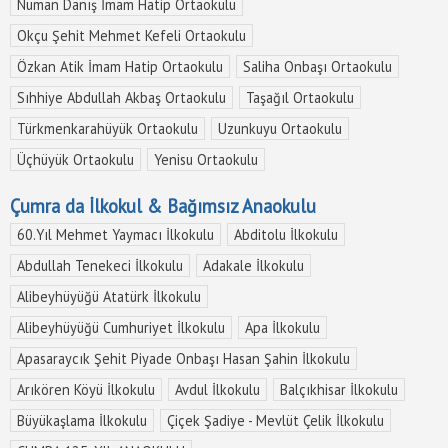
Numan Danış İmam Hatip Ortaokulu
İletişim
&
Okçu Şehit Mehmet Kefeli Ortaokulu
Yardım
Özkan Atik İmam Hatip Ortaokulu
Saliha Onbaşı Ortaokulu
Sıhhiye Abdullah Akbaş Ortaokulu
Taşağıl Ortaokulu
+
Firma
Türkmenkarahüyük Ortaokulu
Uzunkuyu Ortaokulu
Ekle
Üçhüyük Ortaokulu
Yenisu Ortaokulu
Çumra da İlkokul & Bağımsız Anaokulu
60.Yıl Mehmet Yaymacı İlkokulu
Abditolu İlkokulu
Abdullah Tenekeci İlkokulu
Adakale İlkokulu
Alibeyhüyüğü Atatürk İlkokulu
Alibeyhüyüğü Cumhuriyet İlkokulu
Apa İlkokulu
Apasaraycık Şehit Piyade Onbaşı Hasan Şahin İlkokulu
Arıkören Köyü İlkokulu
Avdul İlkokulu
Balçıkhisar İlkokulu
Büyükaşlama İlkokulu
Çiçek Şadiye - Mevlüt Çelik İlkokulu