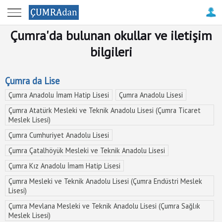
Anasayfa
Çumra'da bulunan okullar ve iletişim
Çumra
bilgileri
Haberleri
Çumra da Lise
Çatalhöyük
Antik
Çumra Anadolu İmam Hatip Lisesi
Çumra Anadolu Lisesi
Kenti
Çumra Atatürk Mesleki ve Teknik Anadolu Lisesi (Çumra Ticaret
Meslek Lisesi)
Firma
Çumra Cumhuriyet Anadolu Lisesi
Rehberi
Çumra Çatalhöyük Mesleki ve Teknik Anadolu Lisesi
Resimler
Çumra Kız Anadolu İmam Hatip Lisesi
ile
Çumra Mesleki ve Teknik Anadolu Lisesi (Çumra Endüstri Meslek
Çumra
Lisesi)
Çumra Mevlana Mesleki ve Teknik Anadolu Lisesi (Çumra Sağlık
Tanıtım
Meslek Lisesi)
-