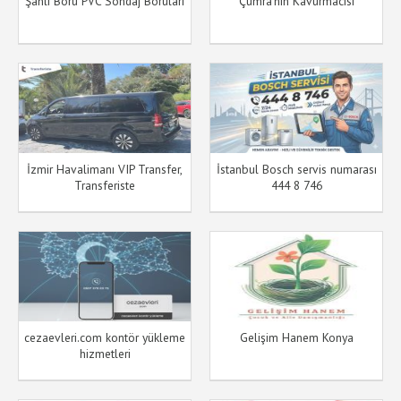
Şanlı Boru PVC Sondaj Boruları
Çumra'nın Kavurmacısı
İzmir Havalimanı VIP Transfer,
İstanbul Bosch servis numarası
Transferiste
444 8 746
cezaevleri.com kontör yükleme
Gelişim Hanem Konya
hizmetleri