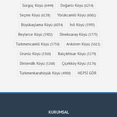
Sürgüç Köyü
Doğanlı Köyü
(6444)
(6254)
Seçme Köyü
Yörükcamili Köyü
(6138)
(6061)
Büyükaşlama Köyü
İnli Köyü
(6034)
(5993)
Beylerce Köyü
Dineksaray Köyü
(5902)
(5773)
Türkmencamili Köyü
Arıkören Köyü
(5750)
(5615)
Ürünlü Köyü
Balçıkhisar Köyü
(5360)
(5279)
Dinlendik Köyü
Çiçekköy Köyü
(5268)
(5176)
Türkmenkarahöyük Köyü
HEPSİ GÖR
(4900)
KURUMSAL