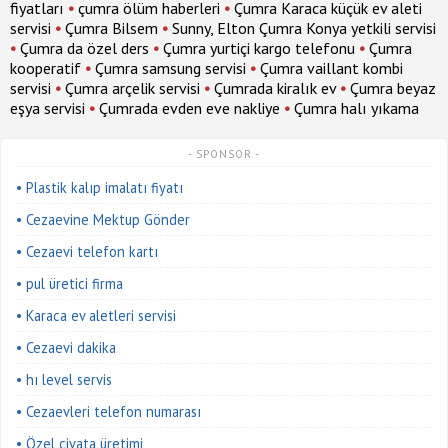
fiyatları
•
çumra ölüm haberleri
•
Çumra Karaca küçük ev aleti
servisi
•
Çumra Bilsem
•
Sunny, Elton Çumra Konya yetkili servisi
•
Çumra da özel ders
•
Çumra yurtiçi kargo telefonu
•
Çumra
kooperatif
•
Çumra samsung servisi
•
Çumra vaillant kombi
servisi
•
Çumra arçelik servisi
•
Çumrada kiralık ev
•
Çumra beyaz
eşya servisi
•
Çumrada evden eve nakliye
•
Çumra halı yıkama
- SPONSOR -
• Plastik kalıp imalatı fiyatı
• Cezaevine Mektup Gönder
• Cezaevi telefon kartı
• pul üretici firma
• Karaca ev aletleri servisi
• Cezaevi dakika
• hı level servis
• Cezaevleri telefon numarası
• Özel civata üretimi