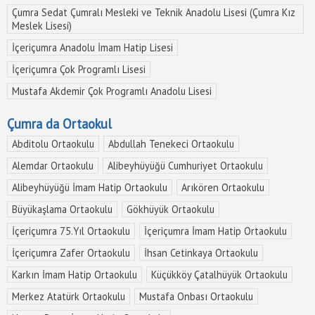
Çumra Sedat Çumralı Mesleki ve Teknik Anadolu Lisesi (Çumra Kız
Reklam
Meslek Lisesi)
İçeriçumra Anadolu İmam Hatip Lisesi
Çumra'da
Okullar
İçeriçumra Çok Programlı Lisesi
Mustafa Akdemir Çok Programlı Anadolu Lisesi
Çumra
Hava
Çumra da Ortaokul
Durumu
Abditolu Ortaokulu
Abdullah Tenekeci Ortaokulu
Alemdar Ortaokulu
Alibeyhüyüğü Cumhuriyet Ortaokulu
Çumra
Sağlık
Alibeyhüyüğü İmam Hatip Ortaokulu
Arıkören Ortaokulu
Ocakları
Büyükaşlama Ortaokulu
Gökhüyük Ortaokulu
İçeriçumra 75.Yıl Ortaokulu
İçeriçumra İmam Hatip Ortaokulu
Çumra'da
Bugün
İçeriçumra Zafer Ortaokulu
İhsan Cetinkaya Ortaokulu
Nöbetçi
Karkın İmam Hatip Ortaokulu
Küçükköy Çatalhüyük Ortaokulu
Eczane
Merkez Atatürk Ortaokulu
Mustafa Onbası Ortaokulu