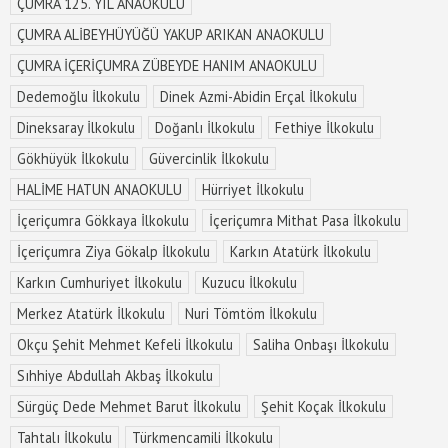
ÇUMRA 125. YIL ANAOKULU
ÇUMRA ALİBEYHÜYÜĞÜ YAKUP ARIKAN ANAOKULU
ÇUMRA İÇERİÇUMRA ZÜBEYDE HANIM ANAOKULU
Dedemoğlu İlkokulu
Dinek Azmi-Abidin Erçal İlkokulu
Dineksaray İlkokulu
Doğanlı İlkokulu
Fethiye İlkokulu
Gökhüyük İlkokulu
Güvercinlik İlkokulu
HALİME HATUN ANAOKULU
Hürriyet İlkokulu
İçeriçumra Gökkaya İlkokulu
İçeriçumra Mithat Pasa İlkokulu
İçeriçumra Ziya Gökalp İlkokulu
Karkın Atatürk İlkokulu
Karkın Cumhuriyet İlkokulu
Kuzucu İlkokulu
Merkez Atatürk İlkokulu
Nuri Tömtöm İlkokulu
Okçu Şehit Mehmet Kefeli İlkokulu
Saliha Onbaşı İlkokulu
Sıhhiye Abdullah Akbaş İlkokulu
Sürgüç Dede Mehmet Barut İlkokulu
Şehit Koçak İlkokulu
Tahtalı İlkokulu
Türkmencamili İlkokulu