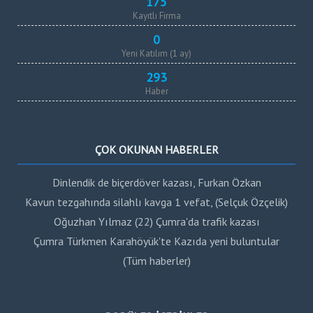
175
Kayıtlı Firma
0
Yeni Katılım (1 ay)
293
Haber
ÇOK OKUNAN HABERLER
Dinlendik de biçerdöver kazası, Furkan Özkan
Kavun tezgahında silahlı kavga 1 vefat, (Selçuk Özçelik)
Oğuzhan Yılmaz (22) Çumra'da trafik kazası
Çumra Türkmen Karahöyük'te Kazıda yeni buluntular
(Tüm haberler)