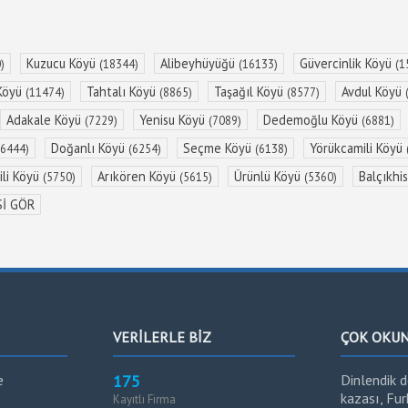
Kuzucu Köyü
Alibeyhüyüğü
Güvercinlik Köyü
)
(18344)
(16133)
(1
Köyü
Tahtalı Köyü
Taşağıl Köyü
Avdul Köyü
(11474)
(8865)
(8577)
Adakale Köyü
Yenisu Köyü
Dedemoğlu Köyü
(7229)
(7089)
(6881)
Doğanlı Köyü
Seçme Köyü
Yörükcamili Köyü
(6444)
(6254)
(6138)
li Köyü
Arıkören Köyü
Ürünlü Köyü
Balçıkhi
(5750)
(5615)
(5360)
Sİ GÖR
VERİLERLE BİZ
ÇOK OKU
e
175
Dinlendik d
kazası, Fu
Kayıtlı Firma