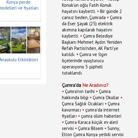
Konya perde
Konuk’un oğlu Fatih Konuk
modelleri ve fiyatları
•
hayatını kaybetti.
Bir günde 2
•
cansız beden, Çumrada
Çumra
da Eser Şayak (25) elektrik
akımına kapılarak hayatını
•
kaybetti.
Çumra Belediye
Başkanı Mehmet Aydın Yeniden
Refah Partisi'nden, AK Parti'ye
•
katıldı.
Çumra ve Ilgın
Anaokulu Etkinlikleri
ilçelerinde uyuşturucu
operasyonu 5 şüpheli
tutuklandı.
Çumra'da
Ne Aradınız?
•
•
Çumra'nın tarihi
Çumra
•
•
hakkında bilgi
Çumra Okullar
•
Çumra Sağlık Ocakları
Çumra
•
kavurmacı
çumra'da internet
•
fiyatları
çumra ölüm haberleri
•
Çumra Karaca küçük ev aleti
•
•
servisi
Çumra Bilsem
Sunny,
Elton Çumra Konya yetkili servisi