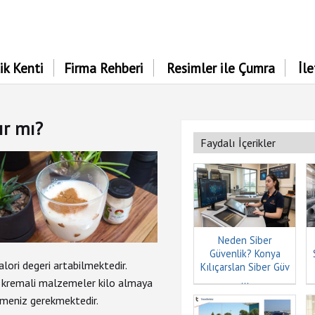
ik Kenti
Firma Rehberi
Resimler ile Çumra
İl
ır mı?
Faydalı İçerikler
Neden Siber
Güvenlik? Konya
lori degeri artabilmektedir.
Kılıçarslan Siber Güv
...
ya kremali malzemeler kilo almaya
etmeniz gerekmektedir.