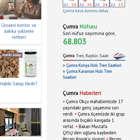
Çumra hava durumu detay
Cezaevi kontör ve
Çumra
Nüfusu
dakika yükleme
Son nüfus sayımına göre,
rehberi
68.803
Çumra
Tren, Raybüs Saati
»
Çumra Konya Hızlı Tren Saatleri
»
Çumra Karaman Hızlı Tren
Saatleri
Hakiki Salep Nedir?
Çumra
Haberleri
•
Çumra Okçu mahallemizde 17
yaşındaki genç yaşamına son
•
verdi.
Çumra ilçemizde iki grup
arasında bıçaklı kavgada 1
•
vefat.
Bakan Mustafa
Çiftçi’den oğlunu kaybeden
•
Recep Konuk’a ziyaret
Recep