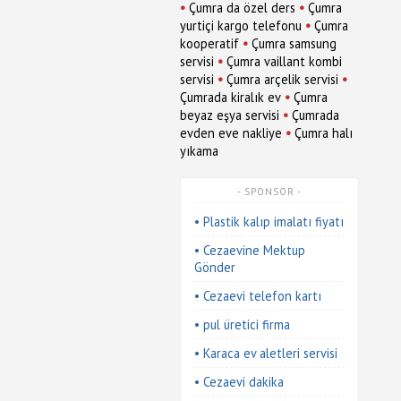
•
•
Çumra da özel ders
Çumra
•
yurtiçi kargo telefonu
Çumra
•
kooperatif
Çumra samsung
•
servisi
Çumra vaillant kombi
•
•
servisi
Çumra arçelik servisi
•
Çumrada kiralık ev
Çumra
•
beyaz eşya servisi
Çumrada
•
evden eve nakliye
Çumra halı
yıkama
- SPONSOR -
• Plastik kalıp imalatı fiyatı
• Cezaevine Mektup
Gönder
• Cezaevi telefon kartı
• pul üretici firma
• Karaca ev aletleri servisi
• Cezaevi dakika