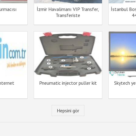
urmacısı
İzmir Havalimanı VIP Transfer,
İstanbul Bo
Transferiste
4
nternet
Pneumatic injector puller kit
Skytech yet
Hepsini gör