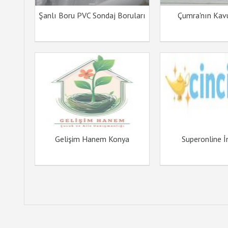
Şanlı Boru PVC Sondaj Boruları
Çumra'nın Kav
Gelişim Hanem Konya
Superonline İ