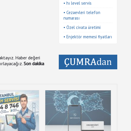
• hı level servis
• Cezaevleri telefon
numarası
• Özel civata üretimi
• Enjektör memesi fiyatları
maktayız. Haber değeri
zırlayacağız.
Son dakika