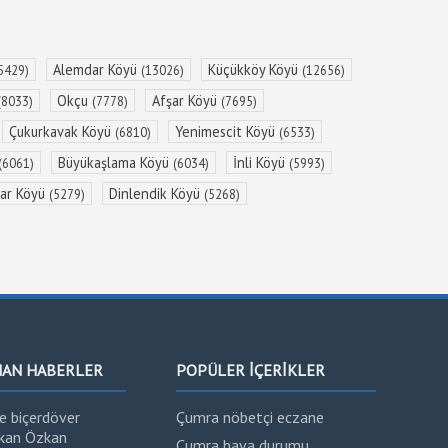
Alemdar Köyü
Küçükköy Köyü
5429)
(13026)
(12656)
Okçu
Afşar Köyü
(8033)
(7778)
(7695)
Çukurkavak Köyü
Yenimescit Köyü
(6810)
(6533)
Büyükaşlama Köyü
İnli Köyü
(6061)
(6034)
(5993)
sar Köyü
Dinlendik Köyü
(5279)
(5268)
NAN HABERLER
POPÜLER İÇERİKLER
e biçerdöver
Çumra nöbetçi eczane
rkan Özkan
Çumra hava durumu