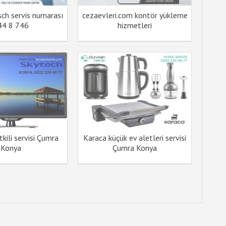
sch servis numarası
cezaevleri.com kontör yükleme
44 8 746
hizmetleri
kili servisi Çumra
Karaca küçük ev aletleri servisi
Konya
Çumra Konya