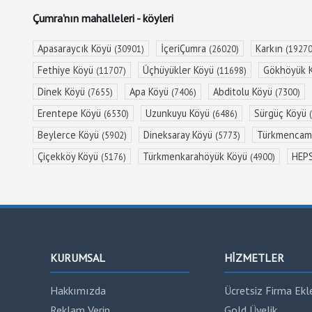
Çumra'nın mahalleleri - köyleri
Apasaraycık Köyü
İçeriÇumra
Karkın
(30901)
(26020)
(19270
Fethiye Köyü
Üçhüyükler Köyü
Gökhöyük 
(11707)
(11698)
Dinek Köyü
Apa Köyü
Abditolu Köyü
(7655)
(7406)
(7300)
Erentepe Köyü
Uzunkuyu Köyü
Sürgüç Köyü
(6530)
(6486)
Beylerce Köyü
Dineksaray Köyü
Türkmencami
(5902)
(5773)
Çiçekköy Köyü
Türkmenkarahöyük Köyü
HEP
(5176)
(4900)
KURUMSAL
HİZMETLER
Hakkımızda
Ücretsiz Firma Ekl
Reklam Verin
Gold Üyelik