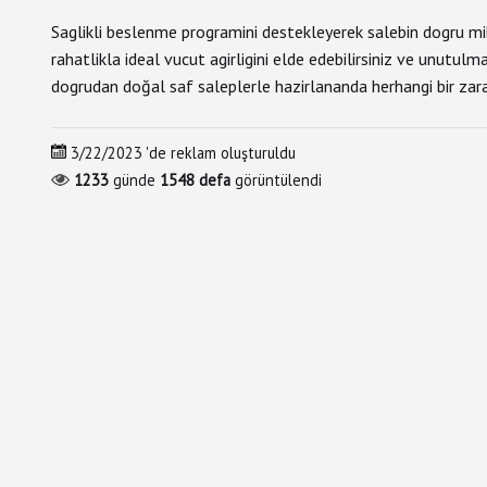
Saglikli beslenme programini destekleyerek salebin dogru mi
rahatlikla ideal vucut agirligini elde edebilirsiniz ve unutul
dogrudan doğal saf saleplerle hazirlananda herhangi bir zara
3/22/2023
'de reklam oluşturuldu
1233
günde
1548
defa
görüntülendi