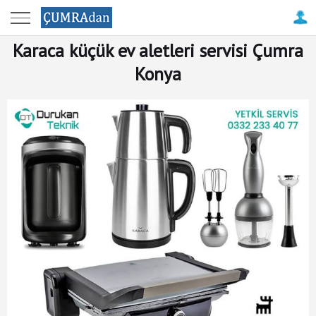
Anasayfa
Karaca küçük ev aletleri servisi Çumra
Çumra
Konya
Haberleri
Çatalhöyük
Antik
Kenti
Firma
Rehberi
Resimler
ile
Çumra
Tanıtım
-