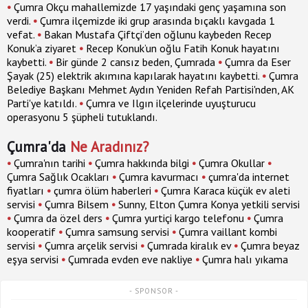
•
Çumra Okçu mahallemizde 17 yaşındaki genç yaşamına son
verdi.
•
Çumra ilçemizde iki grup arasında bıçaklı kavgada 1
vefat.
•
Bakan Mustafa Çiftçi’den oğlunu kaybeden Recep
Konuk’a ziyaret
•
Recep Konuk’un oğlu Fatih Konuk hayatını
kaybetti.
•
Bir günde 2 cansız beden, Çumrada
•
Çumra da Eser
Şayak (25) elektrik akımına kapılarak hayatını kaybetti.
•
Çumra
Belediye Başkanı Mehmet Aydın Yeniden Refah Partisi'nden, AK
Parti'ye katıldı.
•
Çumra ve Ilgın ilçelerinde uyuşturucu
operasyonu 5 şüpheli tutuklandı.
Çumra'da
Ne Aradınız?
•
Çumra'nın tarihi
•
Çumra hakkında bilgi
•
Çumra Okullar
•
Çumra Sağlık Ocakları
•
Çumra kavurmacı
•
çumra'da internet
fiyatları
•
çumra ölüm haberleri
•
Çumra Karaca küçük ev aleti
servisi
•
Çumra Bilsem
•
Sunny, Elton Çumra Konya yetkili servisi
•
Çumra da özel ders
•
Çumra yurtiçi kargo telefonu
•
Çumra
kooperatif
•
Çumra samsung servisi
•
Çumra vaillant kombi
servisi
•
Çumra arçelik servisi
•
Çumrada kiralık ev
•
Çumra beyaz
eşya servisi
•
Çumrada evden eve nakliye
•
Çumra halı yıkama
- SPONSOR -