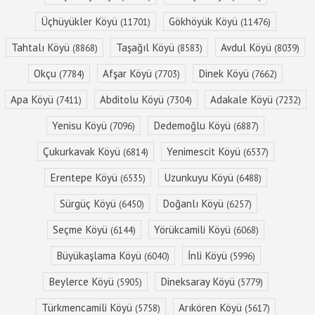
Üçhüyükler Köyü
Gökhöyük Köyü
(11701)
(11476)
Tahtalı Köyü
Taşağıl Köyü
Avdul Köyü
(8868)
(8583)
(8039)
Okçu
Afşar Köyü
Dinek Köyü
(7784)
(7703)
(7662)
Apa Köyü
Abditolu Köyü
Adakale Köyü
(7411)
(7304)
(7232)
Yenisu Köyü
Dedemoğlu Köyü
(7096)
(6887)
Çukurkavak Köyü
Yenimescit Köyü
(6814)
(6537)
Erentepe Köyü
Uzunkuyu Köyü
(6535)
(6488)
Sürgüç Köyü
Doğanlı Köyü
(6450)
(6257)
Seçme Köyü
Yörükcamili Köyü
(6144)
(6068)
Büyükaşlama Köyü
İnli Köyü
(6040)
(5996)
Beylerce Köyü
Dineksaray Köyü
(5905)
(5779)
Türkmencamili Köyü
Arıkören Köyü
(5758)
(5617)