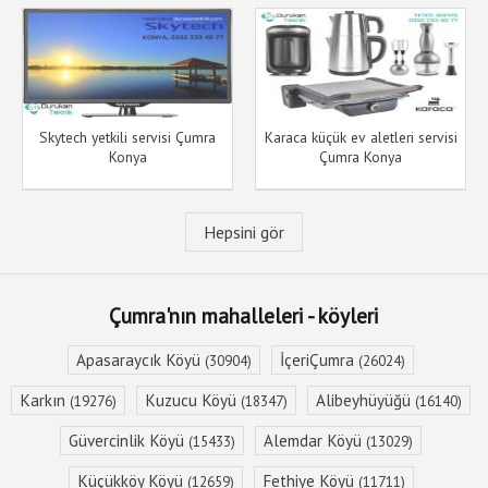
Skytech yetkili servisi Çumra
Karaca küçük ev aletleri servisi
Konya
Çumra Konya
Hepsini gör
Çumra'nın mahalleleri - köyleri
Apasaraycık Köyü
İçeriÇumra
(30904)
(26024)
Karkın
Kuzucu Köyü
Alibeyhüyüğü
(19276)
(18347)
(16140)
Güvercinlik Köyü
Alemdar Köyü
(15433)
(13029)
Küçükköy Köyü
Fethiye Köyü
(12659)
(11711)