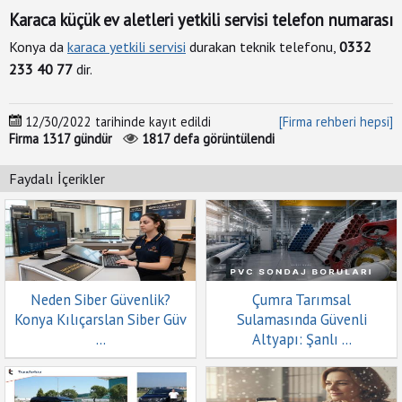
İletişim
Karaca küçük ev aletleri yetkili servisi telefon numarası
&
Yardım
Konya da
karaca yetkili servisi
durakan teknik telefonu,
0332
233 40 77
dir.
+
Firma
12/30/2022
tarihinde kayıt edildi
[Firma rehberi hepsi]
Ekle
Firma
1317
gündür
1817
defa görüntülendi
Faydalı İçerikler
Neden Siber Güvenlik?
Çumra Tarımsal
Konya Kılıçarslan Siber Güv
Sulamasında Güvenli
...
Altyapı: Şanlı ...