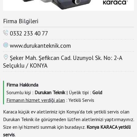
Reklam
Firma Bilgileri
Çumra'da
Okullar
0332 233 40 77
www.durukanteknik.com
Çumra
Hava
Şeker Mah. Şefikcan Cad. Uzunyol Sk. No: 2-A
Durumu
Selçuklu / KONYA
Çumra
Sağlık
Firma Hakkında
Ocakları
Sorumlu kişi :
Durukan Teknik
| Üyelik tipi :
Gold
Firmanın hizmet verdiği alan
: Yetkili Servis
Çumra'da
Bugün
Karaca küçük ev aletleriniz için Konya'da tek yetkili servis olan
Nöbetçi
Durukan Teknik ile görüşmeden lütfen aletlerinizi yaptırmayınız.
Eczane
Size en iyi hizmeti sunmak için buradayız.
Konya KARACA yetkili
servis
.