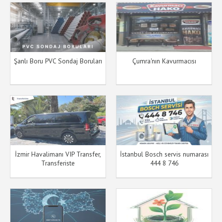
Şanlı Boru PVC Sondaj Boruları
Çumra'nın Kavurmacısı
İzmir Havalimanı VIP Transfer,
İstanbul Bosch servis numarası
Transferiste
444 8 746