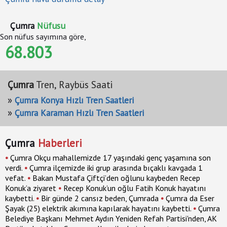
Çumra
Nüfusu
Son nüfus sayımına göre,
68.803
Çumra
Tren, Raybüs Saati
»
Çumra Konya Hızlı Tren Saatleri
»
Çumra Karaman Hızlı Tren Saatleri
Çumra
Haberleri
•
Çumra Okçu mahallemizde 17 yaşındaki genç yaşamına son
verdi.
•
Çumra ilçemizde iki grup arasında bıçaklı kavgada 1
vefat.
•
Bakan Mustafa Çiftçi’den oğlunu kaybeden Recep
Konuk’a ziyaret
•
Recep Konuk’un oğlu Fatih Konuk hayatını
kaybetti.
•
Bir günde 2 cansız beden, Çumrada
•
Çumra da Eser
Şayak (25) elektrik akımına kapılarak hayatını kaybetti.
•
Çumra
Belediye Başkanı Mehmet Aydın Yeniden Refah Partisi'nden, AK