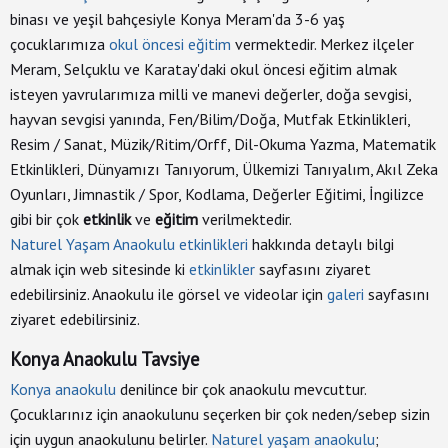
binası ve yeşil bahçesiyle Konya Meram'da 3-6 yaş
Reklam
çocuklarımıza
okul öncesi eğitim
vermektedir. Merkez ilçeler
Meram, Selçuklu ve Karatay'daki okul öncesi eğitim almak
Çumra'da
isteyen yavrularımıza milli ve manevi değerler, doğa sevgisi,
Okullar
hayvan sevgisi yanında, Fen/Bilim/Doğa, Mutfak Etkinlikleri,
Resim / Sanat, Müzik/Ritim/Orff, Dil-Okuma Yazma, Matematik
Çumra
Etkinlikleri, Dünyamızı Tanıyorum, Ülkemizi Tanıyalım, Akıl Zeka
Hava
Durumu
Oyunları, Jimnastik / Spor, Kodlama, Değerler Eğitimi, İngilizce
gibi bir çok
etkinlik
ve
eğitim
verilmektedir.
Naturel Yaşam Anaokulu etkinlikleri
hakkında detaylı bilgi
Çumra
Sağlık
almak için web sitesinde ki
etkinlikler
sayfasını ziyaret
Ocakları
edebilirsiniz. Anaokulu ile görsel ve videolar için
galeri
sayfasını
ziyaret edebilirsiniz.
Çumra'da
Konya Anaokulu Tavsiye
Bugün
Nöbetçi
Konya anaokulu
denilince bir çok anaokulu mevcuttur.
Eczane
Çocuklarınız için anaokulunu seçerken bir çok neden/sebep sizin
için uygun anaokulunu belirler.
Naturel yaşam anaokulu
;