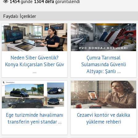
1434
günde
1304
defa
görüntülendi
Faydalı İçerikler
Neden Siber Güvenlik?
Çumra Tarımsal
Konya Kılıçarslan Siber Güv
Sulamasında Güvenli
...
Altyapı: Şanlı ...
Ege turizminde havalimanı
Cezaevi kontör ve dakika
transferin yeni standar ...
yükleme rehberi