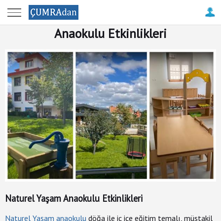
Anasayfa
Anaokulu Etkinlikleri
Çumra
Haberleri
Çatalhöyük
Antik
Kenti
Firma
Rehberi
Resimler
ile
Çumra
Naturel Yaşam Anaokulu Etkinlikleri
Tanıtım
Naturel Yaşam anaokulu
döğa ile iç içe eğitim temalı, müstakil
-