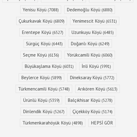
Yenisu Köyü
Dedemoğlu Köyü
(7088)
(6880)
Çukurkavak Köyü
Yenimescit Köyü
(6809)
(6531)
Erentepe Köyü
Uzunkuyu Köyü
(6527)
(6485)
Sürgüç Köyü
Doğanlı Köyü
(6443)
(6249)
Seçme Köyü
Yörükcamili Köyü
(6136)
(6060)
Büyükaşlama Köyü
İnli Köyü
(6031)
(5991)
Beylerce Köyü
Dineksaray Köyü
(5899)
(5772)
Türkmencamili Köyü
Arıkören Köyü
(5748)
(5613)
Ürünlü Köyü
Balçıkhisar Köyü
(5359)
(5278)
Dinlendik Köyü
Çiçekköy Köyü
(5267)
(5174)
Türkmenkarahöyük Köyü
HEPSİ GÖR
(4898)