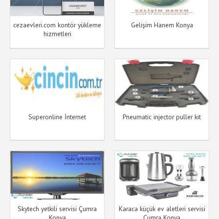
cezaevleri.com kontör yükleme
Gelişim Hanem Konya
hizmetleri
Superonline İnternet
Pneumatic injector puller kit
Skytech yetkili servisi Çumra
Karaca küçük ev aletleri servisi
Konya
Çumra Konya