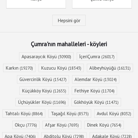
Hepsini gör
Çumra'nın mahalleleri - köyleri
Apasaraycık Köyü
İçeriÇumra
(30900)
(26017)
Karkın
Kuzucu Köyü
Alibeyhüyüğü
(19270)
(18343)
(16131)
Güvercinlik Köyü
Alemdar Köyü
(15427)
(13024)
Küçükköy Köyü
Fethiye Köyü
(12655)
(11704)
Üçhüyükler Köyü
Gökhöyük Köyü
(11696)
(11471)
Tahtalı Köyü
Taşağıl Köyü
Avdul Köyü
(8864)
(8575)
(8032)
Okçu
Afşar Köyü
Dinek Köyü
(7776)
(7695)
(7654)
Apa Köyü
Abditolu Köyü
Adakale Köyü
(7406)
(7298)
(7228)