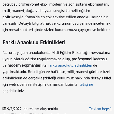
İletişim
tecrübeli profesyonel ekibi, modern ve son sistem ekipmanları,
&
milli, manevi, doğa ve hayvan sevgisi temelli eğitim
Yardım
politikasıyla Konya'da en çok tavsiye edilen anaokullarında bir
tanesidir. Detaylı bilgi almak ve kurumumuzu yeriinde incelemek
+
için mesai saatleri içinde sizleri kurumumuza çay içmeye bekleriz.
Firma
Ekle
Farklı Anaokulu Etkinlikleri
Naturel yaşam anaokulunda Milli Eğitim Bakanlığı mevzuatına
uygun olarak eğitim uygulanmakta olup,
profesyonel kadrosu
ve
modern ekipmanları
ile
farklı anaokulu etkinlikleri
de
yapılmaktadır. Belirli gün ve haftalar, milli, manevi günlere özel
etkinliklerin de gerçekleştirildiği okulumuz hakkında detaylı bilgi
için web sitemizin iletişim kısmından bizimle
iletişime
geçebilirsiniz.
9/2/2022
'de reklam oluşturuldu
[Reklam hepsi]