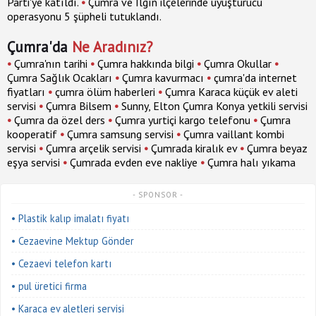
Parti'ye katıldı.
•
Çumra ve Ilgın ilçelerinde uyuşturucu
operasyonu 5 şüpheli tutuklandı.
Çumra'da
Ne Aradınız?
•
Çumra'nın tarihi
•
Çumra hakkında bilgi
•
Çumra Okullar
•
Çumra Sağlık Ocakları
•
Çumra kavurmacı
•
çumra'da internet
fiyatları
•
çumra ölüm haberleri
•
Çumra Karaca küçük ev aleti
servisi
•
Çumra Bilsem
•
Sunny, Elton Çumra Konya yetkili servisi
•
Çumra da özel ders
•
Çumra yurtiçi kargo telefonu
•
Çumra
kooperatif
•
Çumra samsung servisi
•
Çumra vaillant kombi
servisi
•
Çumra arçelik servisi
•
Çumrada kiralık ev
•
Çumra beyaz
eşya servisi
•
Çumrada evden eve nakliye
•
Çumra halı yıkama
- SPONSOR -
• Plastik kalıp imalatı fiyatı
• Cezaevine Mektup Gönder
• Cezaevi telefon kartı
• pul üretici firma
• Karaca ev aletleri servisi