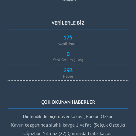
VERİLERLE BİZ
175
Kayıtlı Firma
0
Yeni Katılım (1 ay)
293
Haber
ÇOK OKUNAN HABERLER
Dinlendik de biçerdöver kazası, Furkan Özkan
Kavun tezgahında silahlı kavga 1 vefat, (Selçuk Özçelik)
Oğuzhan Yılmaz (22) Çumra'da trafik kazası