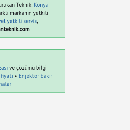
urukan Teknik.
Konya
rklı markanın yetkili
el yetkili servis
,
anteknik.com
zası
ve çözümü bilgi
fiyatı
•
Enjektör bakır
rmalar