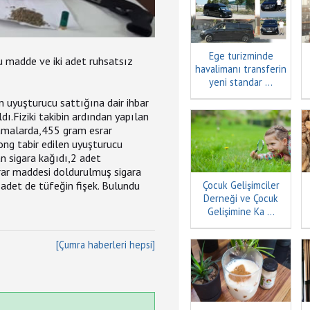
Ege turizminde
 madde ve iki adet ruhsatsız
havalimanı transferin
yeni standar ...
n uyuşturucu sattığına dair ihbar
ı.Fiziki takibin ardından yapılan
ramalarda,455 gram esrar
ng tabir edilen uyuşturucu
n sigara kağıdı,2 adet
srar maddesi doldurulmuş sigara
 adet de tüfeğin fişek. Bulundu
Çocuk Gelişimciler
Derneği ve Çocuk
Gelişimine Ka ...
[Çumra haberleri hepsi]