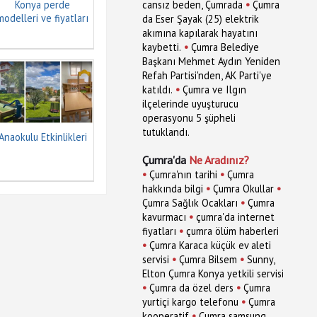
•
Konya perde
cansız beden, Çumrada
Çumra
modelleri ve fiyatları
da Eser Şayak (25) elektrik
akımına kapılarak hayatını
•
kaybetti.
Çumra Belediye
Başkanı Mehmet Aydın Yeniden
Refah Partisi'nden, AK Parti'ye
•
katıldı.
Çumra ve Ilgın
ilçelerinde uyuşturucu
operasyonu 5 şüpheli
tutuklandı.
Anaokulu Etkinlikleri
Çumra'da
Ne Aradınız?
•
•
Çumra'nın tarihi
Çumra
•
•
hakkında bilgi
Çumra Okullar
•
Çumra Sağlık Ocakları
Çumra
•
kavurmacı
çumra'da internet
•
fiyatları
çumra ölüm haberleri
•
Çumra Karaca küçük ev aleti
•
•
servisi
Çumra Bilsem
Sunny,
Elton Çumra Konya yetkili servisi
•
•
Çumra da özel ders
Çumra
•
yurtiçi kargo telefonu
Çumra
•
kooperatif
Çumra samsung