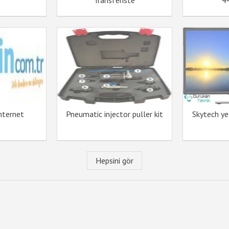
Transferiste
4
nternet
Pneumatic injector puller kit
Skytech yet
Hepsini gör