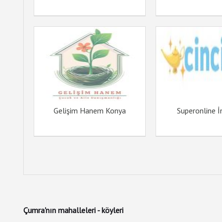
Gelişim Hanem Konya
Superonline İ
Çumra'nın mahalleleri - köyleri