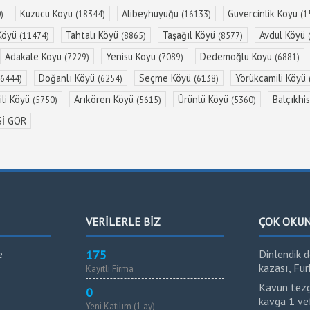
Kuzucu Köyü
Alibeyhüyüğü
Güvercinlik Köyü
)
(18344)
(16133)
(1
Köyü
Tahtalı Köyü
Taşağıl Köyü
Avdul Köyü
(11474)
(8865)
(8577)
Adakale Köyü
Yenisu Köyü
Dedemoğlu Köyü
(7229)
(7089)
(6881)
Doğanlı Köyü
Seçme Köyü
Yörükcamili Köyü
(6444)
(6254)
(6138)
li Köyü
Arıkören Köyü
Ürünlü Köyü
Balçıkhi
(5750)
(5615)
(5360)
Sİ GÖR
VERİLERLE BİZ
ÇOK OKU
e
175
Dinlendik d
kazası, Fu
Kayıtlı Firma
Kavun tezg
0
kavga 1 vef
Yeni Katılım (1 ay)