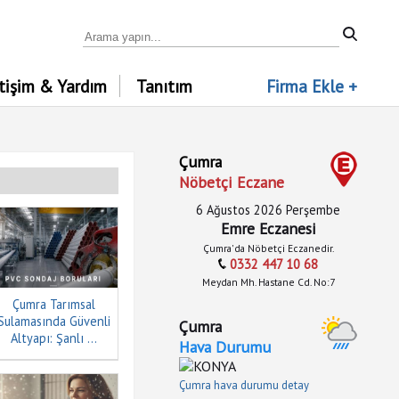
etişim & Yardım
Tanıtım
Firma Ekle +
Çumra
Nöbetçi Eczane
6 Ağustos 2026 Perşembe
Emre Eczanesi
Çumra'da Nöbetçi Eczanedir.
0332 447 10 68
Meydan Mh. Hastane Cd. No:7
Çumra Tarımsal
Sulamasında Güvenli
Çumra
Altyapı: Şanlı ...
Hava Durumu
Çumra hava durumu detay