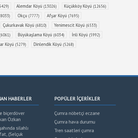
Alemdar Köyü
Küçükköy Köyü
5429)
(13026)
(12656)
Okçu
Afşar Köyü
(8033)
(7777)
(7695)
Çukurkavak Köyü
Yenimescit Köyü
(6810)
(6533)
Büyükaşlama Köyü
İnli Köyü
(6061)
(6034)
(5992)
sar Köyü
Dinlendik Köyü
(5279)
(5268)
NAN HABERLER
POPÜLER İÇERİKLER
e biçerdöver
Çumra nöbetçi eczane
rkan Özkan
Çumra hava durumu
ahında silahlı
Tren saatleri çumra
at, (Selçuk