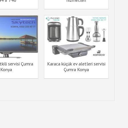
44 8 746
hizmetleri
kili servisi Çumra
Karaca küçük ev aletleri servisi
Konya
Çumra Konya