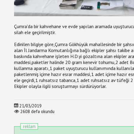
Çumra'da bir kahvehane ve evde yapılan aramada uyuşturucu
silah ele geçirilmiştir.
Edinilen bilgiye göre,Çumra Gökhüyük mahallesinde bir şahsı
alan İl Jandarma Komutanlığına bağlı ekipler şahsı takibe ald
baskında kahvehane işleten H.D.yi gözaltına alan ekipler a
maddesi,paketler halinde 20 gram kenevir tohumu,2 adet Bo
kullanma aparatı,1 paket uyuşturucu kullanımında kullanıla
paketlenmiş içime hazır esrar maddesi,1 adet içime hazır e
ele geçirdi,1 ruhsatsız tabanca,1 adet ruhsatsız av tüfeği 2
Ekipler olayla ilgili soruşturmayı sürdürüyorlar.
21/03/2019
2608 defa okundu
reklam