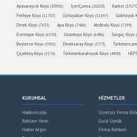
Apasaraycık Köyü
İçeriÇumra
Karkın
(30901)
(26020)
(19270
Fethiye Köyü
Üçhüyükler Köyü
Gökhöyük 
(11707)
(11697)
Dinek Köyü
Apa Köyü
Abditolu Köyü
(7655)
(7406)
(7299)
Erentepe Köyü
Uzunkuyu Köyü
Sürgüç Köyü
(6530)
(6486)
Beylerce Köyü
Dineksaray Köyü
Türkmencami
(5902)
(5773)
Çiçekköy Köyü
Türkmenkarahöyük Köyü
HEP
(5176)
(4900)
KURUMSAL
HİZMETLER
Hakkımızda
Ücretsiz Firma Ekl
Reklam Verin
Gold Üyelik
Haber Arşivi
Firma Rehberi