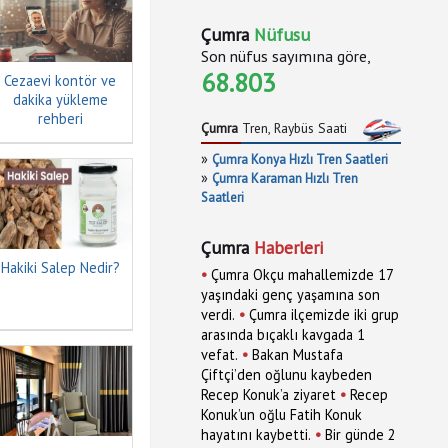
Çumra
Nüfusu
Son nüfus sayımına göre,
68.803
Cezaevi kontör ve
dakika yükleme
rehberi
Çumra
Tren, Raybüs Saati
»
Çumra Konya Hızlı Tren Saatleri
»
Çumra Karaman Hızlı Tren
Saatleri
Çumra
Haberleri
Hakiki Salep Nedir?
•
Çumra Okçu mahallemizde 17
yaşındaki genç yaşamına son
•
verdi.
Çumra ilçemizde iki grup
arasında bıçaklı kavgada 1
•
vefat.
Bakan Mustafa
Çiftçi’den oğlunu kaybeden
•
Recep Konuk’a ziyaret
Recep
Konuk’un oğlu Fatih Konuk
•
hayatını kaybetti.
Bir günde 2