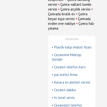
•
servisi
Çumra vaillant kombi
•
•
servisi
Çumra arçelik servisi
•
Çumrada kiralık ev
Çumra
•
beyaz eşya servisi
Çumrada
•
evden eve nakliye
Çumra halı
yıkama
- SPONSOR -
• Plastik kalıp imalatı fiyatı
• Cezaevine Mektup
Gönder
• Cezaevi telefon kartı
• pul üretici firma
• Karaca ev aletleri servisi
• Cezaevi dakika
• hı level servis
• Cezaevleri telefon