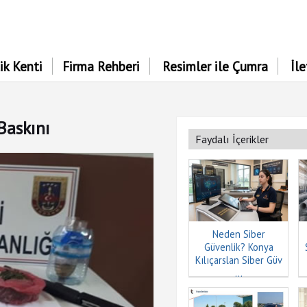
ik Kenti
Firma Rehberi
Resimler ile Çumra
İl
Baskını
Faydalı İçerikler
Neden Siber
Güvenlik? Konya
Kılıçarslan Siber Güv
...