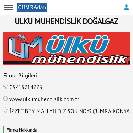
Anasayfa
ÜLKÜ MÜHENDİSLİK DOĞALGAZ
Çumra
Haberleri
Çatalhöyük
Antik
Kenti
Firma Bilgileri
Firma
Rehberi
05415714775
www.ulkumuhendislik.com.tr
Resimler
ile
İZZETBEY MAH YILDIZ SOK NO:9 ÇUMRA KONYA
Çumra
Tanıtım
Firma Hakkında
-