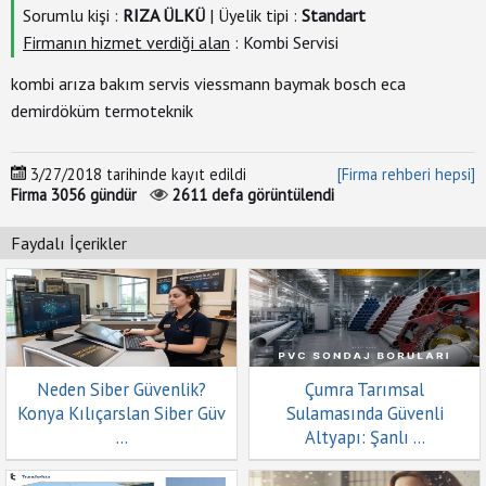
Sorumlu kişi :
RIZA ÜLKÜ
| Üyelik tipi :
Standart
Reklam
Firmanın hizmet verdiği alan
: Kombi Servisi
Çumra'da
kombi arıza bakım servis viessmann baymak bosch eca
Okullar
demirdöküm termoteknik
Çumra
3/27/2018
tarihinde kayıt edildi
[Firma rehberi hepsi]
Hava
Firma
3056
gündür
2611
defa görüntülendi
Durumu
Faydalı İçerikler
Çumra
Sağlık
Ocakları
Çumra'da
Neden Siber Güvenlik?
Çumra Tarımsal
Bugün
Nöbetçi
Konya Kılıçarslan Siber Güv
Sulamasında Güvenli
Eczane
...
Altyapı: Şanlı ...