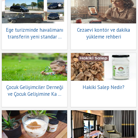
İletişim
&
Yardım
Ege turizminde havalimanı
Cezaevi kontör ve dakika
+
transferin yeni standar ...
yükleme rehberi
Firma
Ekle
Çocuk Gelişimciler Derneği
Hakiki Salep Nedir?
ve Çocuk Gelişimine Ka ...