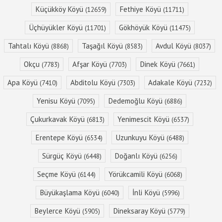
Küçükköy Köyü
Fethiye Köyü
(12659)
(11711)
Üçhüyükler Köyü
Gökhöyük Köyü
(11701)
(11475)
Tahtalı Köyü
Taşağıl Köyü
Avdul Köyü
(8868)
(8583)
(8037)
Okçu
Afşar Köyü
Dinek Köyü
(7783)
(7703)
(7661)
Apa Köyü
Abditolu Köyü
Adakale Köyü
(7410)
(7303)
(7232)
Yenisu Köyü
Dedemoğlu Köyü
(7095)
(6886)
Çukurkavak Köyü
Yenimescit Köyü
(6813)
(6537)
Erentepe Köyü
Uzunkuyu Köyü
(6534)
(6488)
Sürgüç Köyü
Doğanlı Köyü
(6448)
(6256)
Seçme Köyü
Yörükcamili Köyü
(6144)
(6068)
Büyükaşlama Köyü
İnli Köyü
(6040)
(5996)
Beylerce Köyü
Dineksaray Köyü
(5905)
(5779)