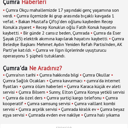
Çumra
Haberleri
•
Çumra Okçu mahallemizde 17 yaşındaki genç yaşamına son
verdi.
•
Çumra ilçemizde iki grup arasında bıçaklı kavgada 1
vefat.
•
Bakan Mustafa Çiftçi’den oğlunu kaybeden Recep
Konuk’a ziyaret
•
Recep Konuk’un oğlu Fatih Konuk hayatını
kaybetti.
•
Bir günde 2 cansız beden, Çumrada
•
Çumra da Eser
Şayak (25) elektrik akımına kapılarak hayatını kaybetti.
•
Çumra
Belediye Başkanı Mehmet Aydın Yeniden Refah Partisi'nden, AK
Parti'ye katıldı.
•
Çumra ve Ilgın ilçelerinde uyuşturucu
operasyonu 5 şüpheli tutuklandı.
Çumra'da
Ne Aradınız?
•
Çumra'nın tarihi
•
Çumra hakkında bilgi
•
Çumra Okullar
•
Çumra Sağlık Ocakları
•
Çumra kavurmacı
•
çumra'da internet
fiyatları
•
çumra ölüm haberleri
•
Çumra Karaca küçük ev aleti
servisi
•
Çumra Bilsem
•
Sunny, Elton Çumra Konya yetkili servisi
•
Çumra da özel ders
•
Çumra yurtiçi kargo telefonu
•
Çumra
kooperatif
•
Çumra samsung servisi
•
Çumra vaillant kombi
servisi
•
Çumra arçelik servisi
•
Çumrada kiralık ev
•
Çumra beyaz
eşya servisi
•
Çumrada evden eve nakliye
•
Çumra halı yıkama
- SPONSOR -