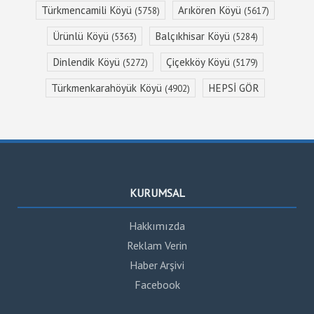
Türkmencamili Köyü
Arıkören Köyü
(5758)
(5617)
Ürünlü Köyü
Balçıkhisar Köyü
(5363)
(5284)
Dinlendik Köyü
Çiçekköy Köyü
(5272)
(5179)
Türkmenkarahöyük Köyü
HEPSİ GÖR
(4902)
KURUMSAL
Hakkımızda
Reklam Verin
Haber Arşivi
Facebook