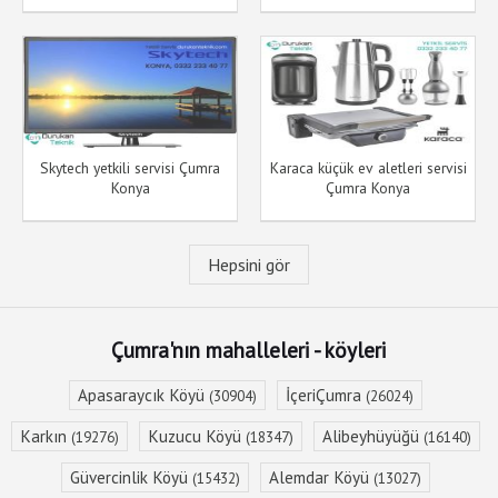
Skytech yetkili servisi Çumra
Karaca küçük ev aletleri servisi
Konya
Çumra Konya
Hepsini gör
Çumra'nın mahalleleri - köyleri
Apasaraycık Köyü
İçeriÇumra
(30904)
(26024)
Karkın
Kuzucu Köyü
Alibeyhüyüğü
(19276)
(18347)
(16140)
Güvercinlik Köyü
Alemdar Köyü
(15432)
(13027)