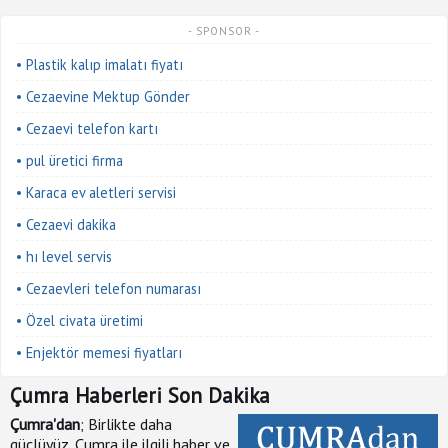
- SPONSOR -
• Plastik kalıp imalatı fiyatı
• Cezaevine Mektup Gönder
• Cezaevi telefon kartı
• pul üretici firma
• Karaca ev aletleri servisi
• Cezaevi dakika
• hı level servis
• Cezaevleri telefon numarası
• Özel civata üretimi
• Enjektör memesi fiyatları
Çumra Haberleri Son Dakika
Çumra'dan
; Birlikte daha
güçlüyüz. Çumra ile ilgili haber ve