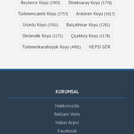
Beylerce Köyü
Dineksaray Köyü
(5903)
(5776)
Türkmencamili Köyü
Arıkören Köyü
(5753)
(5617)
Ürünlü Köyü
Balçıkhisar Köyü
(5361)
(5281)
Dinlendik Köyü
Çiçekköy Köyü
(5271)
(5178)
Türkmenkarahöyük Köyü
HEPSİ GÖR
(4901)
KURUMSAL
Hakkımızda
Reklam Verin
Haber Arşivi
Facebook