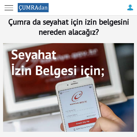
Anasayfa
Çumra da seyahat için izin belgesini
Çumra
nereden alacağız?
Haberleri
Çatalhöyük
Antik
Kenti
Firma
Rehberi
Resimler
ile
Çumra
Tanıtım
-