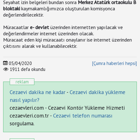
Seyahat izin belgeleri bundan sonra
Merkez Atatürk ortaokulu B
Reklam
bloktaki
kaymakamlığımızca oluşturulan komisyonca
değerlendirilecektir.
Çumra'da
Müracaatlar
e- devlet
üzerinden internetten yapılacak ve
Okullar
değerlendirmeler internet üzerinden olacak.
Müracaat eden kişi müracaatı onaylanır ise internet üzerinden
çıktısını alarak ve kullanabilecektir.
Çumra
Hava
Durumu
05/04/2020
[Çumra haberleri hepsi]
1911 defa okundu
Çumra
reklam
Sağlık
Ocakları
Cezaevi dakika ne kadar
-
Cezaevi dakika yükleme
nasıl yapılır?
Çumra'da
cezaevleri.com - Cezaevi Kontör Yükleme Hizmeti
Bugün
cezaevleri.com.tr -
Cezaevi telefon numarası
Nöbetçi
sorgulama.
Eczane