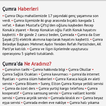
Çumra
Haberleri
•
Çumra Okçu mahallemizde 17 yaşındaki genç yaşamına son
verdi.
•
Çumra ilçemizde iki grup arasında bıçaklı kavgada 1
vefat.
•
Bakan Mustafa Çiftçi’den oğlunu kaybeden Recep
Konuk’a ziyaret
•
Recep Konuk’un oğlu Fatih Konuk hayatını
kaybetti.
•
Bir günde 2 cansız beden, Çumrada
•
Çumra da Eser
Şayak (25) elektrik akımına kapılarak hayatını kaybetti.
•
Çumra
Belediye Başkanı Mehmet Aydın Yeniden Refah Partisi'nden, AK
Parti'ye katıldı.
•
Çumra ve Ilgın ilçelerinde uyuşturucu
operasyonu 5 şüpheli tutuklandı.
Çumra'da
Ne Aradınız?
•
Çumra'nın tarihi
•
Çumra hakkında bilgi
•
Çumra Okullar
•
Çumra Sağlık Ocakları
•
Çumra kavurmacı
•
çumra'da internet
fiyatları
•
çumra ölüm haberleri
•
Çumra Karaca küçük ev aleti
servisi
•
Çumra Bilsem
•
Sunny, Elton Çumra Konya yetkili servisi
•
Çumra da özel ders
•
Çumra yurtiçi kargo telefonu
•
Çumra
kooperatif
•
Çumra samsung servisi
•
Çumra vaillant kombi
servisi
•
Çumra arçelik servisi
•
Çumrada kiralık ev
•
Çumra beyaz
eşya servisi
•
Çumrada evden eve nakliye
•
Çumra halı yıkama