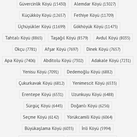
Güvercinlik Köyü
Alemdar Köyü
(15430)
(13027)
Küçükköy Köyü
Fethiye Köyü
(12657)
(11709)
Üçhüyükler Köyü
Gökhöyük Köyü
(11699)
(11475)
Tahtalı Köyü
Taşağıl Köyü
Avdul Köyü
(8865)
(8579)
(8035)
Okçu
Afşar Köyü
Dinek Köyü
(7781)
(7697)
(7657)
Apa Köyü
Abditolu Köyü
Adakale Köyü
(7406)
(7302)
(7231)
Yenisu Köyü
Dedemoğlu Köyü
(7091)
(6882)
Çukurkavak Köyü
Yenimescit Köyü
(6812)
(6535)
Erentepe Köyü
Uzunkuyu Köyü
(6531)
(6488)
Sürgüç Köyü
Doğanlı Köyü
(6445)
(6256)
Seçme Köyü
Yörükcamili Köyü
(6142)
(6064)
Büyükaşlama Köyü
İnli Köyü
(6035)
(5994)