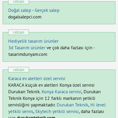
reklam
İletişim
&
Doğal salep
-
Gerçek salep
Yardım
dogalsalepci.com
+
Firma
reklam
Ekle
Hediyelik tasarım ürünler
3d Tasarım ürünler
ve çok daha fazlası için -
tasarimdunyam.com
reklam
Karaca ev aletleri özel servisi
KARACA küçük ev aletleri Konya özel servisi
Durukan Teknik.
Konya Karaca servisi
, Durukan
Teknik Konya için 12 farklı markanın yetkili
servisliğini yapmaktadır.
Durukan Teknik
,
Hi level
yetkili servis
,
Skytech yetkili servisi
, daha fazlası
için
durukanteknik.com