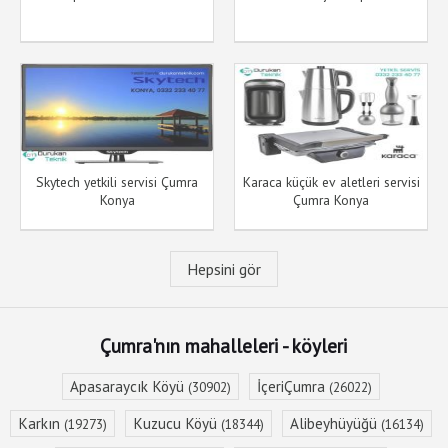
Skytech yetkili servisi Çumra
Karaca küçük ev aletleri servisi
Konya
Çumra Konya
Hepsini gör
Çumra'nın mahalleleri - köyleri
Apasaraycık Köyü
İçeriÇumra
(30902)
(26022)
Karkın
Kuzucu Köyü
Alibeyhüyüğü
(19273)
(18344)
(16134)